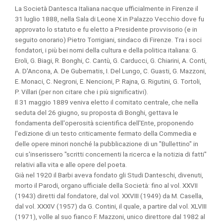
La Società Dantesca Italiana nacque ufficialmente in Firenze il
31 luglio 1888, nella Sala di Leone X in Palazzo Vecchio dove fu
approvato lo statuto e fu eletto a Presidente provvisorio (e in
seguito onorario) Pietro Torrigiani, sindaco di Firenze. Tra i soci
fondatori, i più bei nomi della cultura e della politica italiana: G.
Eroli, G. Biagi, R. Bonghi, C. Cantù, G. Carducci, G. Chiarini, A. Conti,
A. D'Ancona, A. De Gubernatis, I. Del Lungo, C. Guasti, G. Mazzoni,
E. Monaci, C. Negroni, E. Nencioni, P. Rajna, G. Rigutini, G. Tortoli,
P. Villari (per non citare che i più significativi).
Il 31 maggio 1889 veniva eletto il comitato centrale, che nella
seduta del 26 giugno, su proposta di Bonghi, gettava le
fondamenta dell'operosità scientifica dell'Ente, proponendo
l'edizione di un testo criticamente fermato della Commedia e
delle opere minori nonché la pubblicazione di un "Bullettino" in
cui s'inserissero "scritti concernenti la ricerca e la notizia di fatti"
relativi alla vita e alle opere del poeta.
Già nel 1920 il Barbi aveva fondato gli Studi Danteschi, divenuti,
morto il Parodi, organo ufficiale della Società: fino al vol. XXVII
(1943) diretti dal fondatore, dal vol. XXVIII (1949) da M. Casella,
dal vol. XXXIV (1957) da G. Contini, il quale, a partire dal vol. XLVIII
(1971), volle al suo fianco F. Mazzoni, unico direttore dal 1982 al