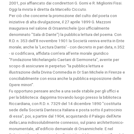
2001, poi affiancato dai condirettori G. Gorni e R. Migliorini Fissi.
Oggi la rivista è diretta da Marcello Ciccuto.
Per ciò che concerne la promozione del culto del poeta con
iniziative di alta divulgazione, il 27 aprile 1899 G. Mazzoni
inaugurava nel salone di Orsanmichele (poi ufficialmente
denominato "Sala di Dante") la pubblica lettura del poema. Con
R.D. n. 353 dell'8 novembre 1901 la Società veniva eretta in Ente
morale; anche la 'Lectura Dantis' - con decreto in pari data, n.352
- si codificava, affidata com'era all'ente morale giuridico
"Fondazione Michelangelo Caetani di Sermoneta", avente per
scopo di assicurare in perpetuo "la pubblica lettura e
illustrazione della Divina Commedia in Or San Michele in Firenze e
conciliabilmente con essa anche la pubblica esposizione delle
Opere minori".
Fu opportuno pensare anche a una sede stabile per gli uffici e
per la biblioteca: dapprima trovando luogo presso la biblioteca
Riccardiana, con R.D. n. 7329 del 14 dicembre 1890 "costituita
sede della Società Dantesca Italiana e posta sotto il patrocinio
di essa"; poi, a partire dal 1904, acquistando il Palagio dell'Arte
della Lana indissolubilmente connesso, sul piano architettonico-
monumentale, all'edificio demaniale di Orsanmichele. E nel